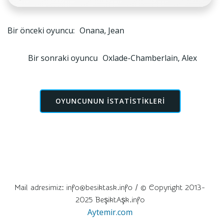
Yazı
Bir önceki oyuncu:
Onana, Jean
gezinmesi
Yazı
Bir sonraki oyuncu
Oxlade-Chamberlain, Alex
gezinmesi
OYUNCUNUN ISTATISTIKLERI
Mail adresimiz: info@besiktask.info / © Copyright 2013-
2025 BeşiktAşk.info
Aytemir.com