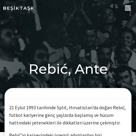
İçeriğe
BEŞIKTAŞK
geç
Rebić, Ante
21 Eylül 1993 tarihinde Split, Hırvatistan’da doğan Rebić,
futbol kariyerine genç yaşlarda başlamış ve hücum
hattındaki yetenekleri ile dikkatleri üzerine çekmiştir.
Rebić’in kariyerindeki önemli adımlardan biri,