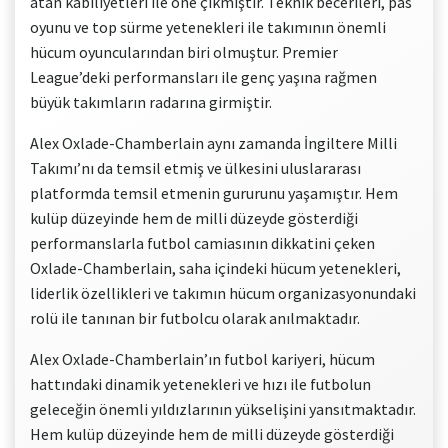
atan kabiliyetleri ile öne çıkmıştır. Teknik becerileri, pas
oyunu ve top sürme yetenekleri ile takımının önemli
hücum oyuncularından biri olmuştur. Premier
League’deki performansları ile genç yaşına rağmen
büyük takımların radarına girmiştir.
Alex Oxlade-Chamberlain aynı zamanda İngiltere Milli
Takımı’nı da temsil etmiş ve ülkesini uluslararası
platformda temsil etmenin gururunu yaşamıştır. Hem
kulüp düzeyinde hem de milli düzeyde gösterdiği
performanslarla futbol camiasının dikkatini çeken
Oxlade-Chamberlain, saha içindeki hücum yetenekleri,
liderlik özellikleri ve takımın hücum organizasyonundaki
rolü ile tanınan bir futbolcu olarak anılmaktadır.
Alex Oxlade-Chamberlain’ın futbol kariyeri, hücum
hattındaki dinamik yetenekleri ve hızı ile futbolun
geleceğin önemli yıldızlarının yükselişini yansıtmaktadır.
Hem kulüp düzeyinde hem de milli düzeyde gösterdiği