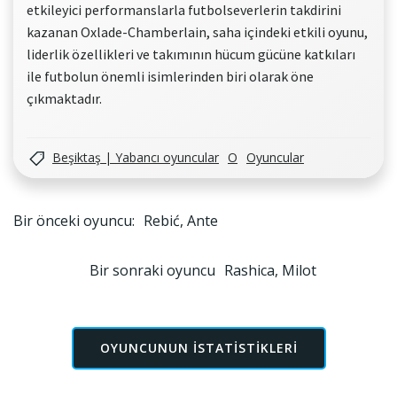
etkileyici performanslarla futbolseverlerin takdirini
kazanan Oxlade-Chamberlain, saha içindeki etkili oyunu,
liderlik özellikleri ve takımının hücum gücüne katkıları
ile futbolun önemli isimlerinden biri olarak öne
çıkmaktadır.
Beşiktaş | Yabancı oyuncular
O
Oyuncular
Yazı
Bir önceki oyuncu:
Rebić, Ante
gezinmesi
Yazı
Bir sonraki oyuncu
Rashica, Milot
gezinmesi
OYUNCUNUN ISTATISTIKLERI