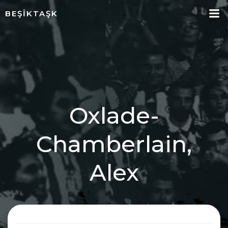
İçeriğe
BEŞIKTAŞK
geç
Oxlade-
Chamberlain,
Alex