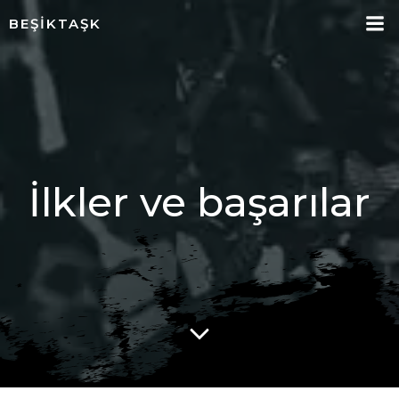
İçeriğe
BEŞIKTAŞK
geç
İlkler ve başarılar