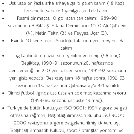
Üst üste en fazla arka arkaya galip gelen takım (18 Kez).
İki senede sadece 1 yenilgi alan tek takım.
Resmi bir maçta 10 gol atan tek takım; 1989-90
sezonunda Beşiktaş-Adana Demirspor: 10-0 Ali Gültekin
(4), Metin Tekin (3) ve Feyyaz Uçar (3).
Evinde 10 sene hiçbir Anadolu takımına yenilmeyen tek
takım.
Lig tarihinde en uzun süre yenilmeyen ekip (48 maç)
Beşiktaş, 1990-91 sezonunun 26. haftasında
Gençlerbirliği’ne 2-0 yenildikten sonra, 1991-92 sezonunu
yenilgisiz kapattı. Besiktaş tam 48 hafta sonra, 1992-93
sezonunun 13. haftasında Galatasaray’a 3-1 yenildi
Birinci futbol liginde üst üste en çok maç kazanma rekoru
(1959-60 sezonu üst üste 13 maç).
Türkiye’de bütün kuruluşlar ISO 9001: 1994’e göre belgeli
olmasına rağmen, Beşiktaş Jimnastik Kulübü ISO 9001:
2000 revizyonuna göre belgelendirilmiş ilk kuruluş.
Beşiktaş Jimnastik Kulübü, sportif branşlar yönetimi ve