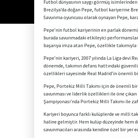
Futbol dünyasının saygı görmüş isimlerinden b
Brezilya’da doğan Pepe, futbol kariyerine Bre
Savunma oyuncusu olarak oynayan Pepe, karakter
Pepe’nin futbol kariyerinin en parlak dönemi,
burada savunmadaki etkileyici performansları v
başarıya imza atan Pepe, özellikle takımıyla
Pepe’nin kariyeri, 2007 yılında La Liga devi R
dönemde, takımın defans hattındaki güvenilir
özellikleri sayesinde Real Madrid’in önemli b
Pepe, Portekiz Milli Takımı için de önemli bi
savunması ve liderlik özellikleri ile öne çık
Şampiyonası’nda Portekiz Milli Takımı ile za
Kariyeri boyunca farklı kulüplerde ve milli ta
haline gelmiştir. Hem kulüp düzeyinde hem de
savunmacıları arasında kendine özel bir yer e