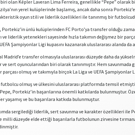
iri olan Képler Laveran Lima Ferreira, genellikle “Pepe” olarak bi
zilya’nın yerel kulüplerinde başlamış, ancak daha sonra Portekiz’e
istik oyun stili ve liderlik özellikleri ile tanınmış bir futbolcud
 Portekiz’in ünlü kulüplerinden FC Porto’ya transfer olduğu zaman
e liderlik yetenekleri sayesinde hızla takımın değişmez bir parçası
 UEFA Şampiyonlar Ligi kupasını kazanarak uluslararası alanda da 
eal Madrid’e transfer olmasıyla uluslararası düzeyde daha da yüksel
 ve sert oyuncularından biri olarak tanınmıştır. Hem savunmada g
ir parçası olmuş ve takımıyla birçok La Liga ve UEFA Şampiyonlar Li
r futbolcu olmuş ve ülkesini uluslararası platformda temsil etmiştir
an Pepe, Portekiz’in başarılarına önemli katkılarda bulunmuştur. Öz
fer yaşamış ve bu başarılara katkıda bulunmuştur.
kımda sergilediği liderlik, sert savunma ve karakter özellikleri ile
 milli düzeyde elde ettiği başarılarla futbolunun zirvesine tırma
dinmiştir.