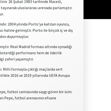
linir. 26 Şubat 1983 tarihinde Maceió,
 taşınarak uluslararası arenada parlamıştır.
ur.
dır. 2004 yılında Porto’ya katılan oyuncu,
 haline gelmiştir. Porto ile birçok iç ve dış
adını duyurmuştur.
miştir. Real Madrid forması altında oynadığı
österdiği performans hem de liderlik
gi zaferi yaşamıştır.
. Milli formayla çıktığı maçlarda sert
ellikle 2016 ve 2019 yıllarında UEFA Avrupa
 Pepe, futbol camiasında saygı gören bir isim
nan Pepe, futbol arenasının efsane