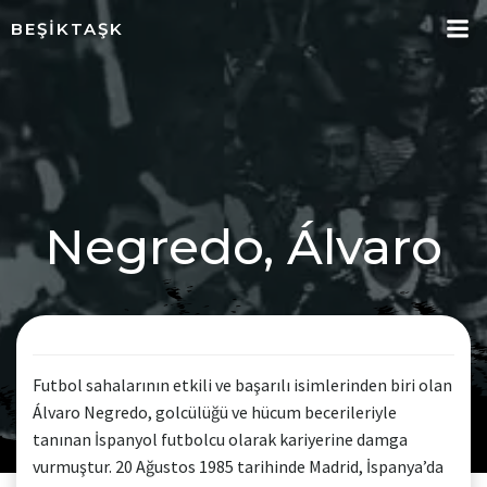
İçeriğe
BEŞIKTAŞK
geç
Negredo, Álvaro
Futbol sahalarının etkili ve başarılı isimlerinden biri olan
Álvaro Negredo, golcülüğü ve hücum becerileriyle
tanınan İspanyol futbolcu olarak kariyerine damga
vurmuştur. 20 Ağustos 1985 tarihinde Madrid, İspanya’da