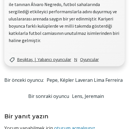
ile tanınan Álvaro Negredo, futbol sahalarında
sergilediği etkileyici performanslarla adını duyurmuş ve
uluslararası arenada saygın bir yer edinmiştir. Kariyeri
boyunca farklı kulüplerde ve milli takımda gösterdiği
katkılarla futbol camiasının unutulmaz isimlerinden biri
haline gelmiştir.
Beşiktaş | Yabancı oyuncular
N
Oyuncular
Yazı
Bir önceki oyuncu:
Pepe, Képler Laveran Lima Ferreira
gezinmesi
Yazı
Bir sonraki oyuncu
Lens, Jeremain
gezinmesi
Bir yanıt yazın
Yorum yapabilmek için
oturum açmalısınız
.