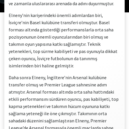
ve zamanla uluslararası arenada da adını duyurmuştur.
Elneny’nin kariyerindeki önemli adımlardan biri,
İsviçre’nin Basel kulübüne transferi olmuştur. Basel
forması altında gösterdiği performanslarla orta saha
pozisyonunun önemli oyuncularından biri olmuş ve
takımın oyun yapısına katkı sağlamıştır. Teknik
yetenekleri, top sürme kabiliyeti ve pas oyunuyla dikkat
çeken oyuncu, İsviçre futbolunun da tanınmış
isimlerinden biri haline gelmiştir.
Daha sonra Elneny, İngiltere’nin Arsenal kulübüne
transfer olmuş ve Premier League sahnesine adım
atmıştır. Arsenal forması altında orta saha hattındaki
etkili performansını sürdüren oyuncu, pas kabiliyeti, top
kapma yetenekleri ve takımın hücum oyununa katkı
sağlama yeteneği ile öne çıkmıştır. Takımının orta
sahadaki düzenini sağlamlaştıran Elneny, Premier
League’de Arsenal formasıyla önemli maçlarda sahne