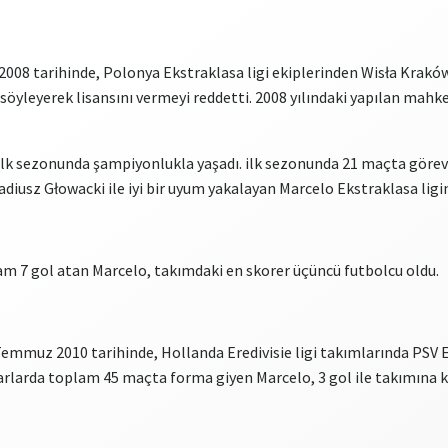
2008 tarihinde, Polonya Ekstraklasa ligi ekiplerinden Wisła Kraków
 söyleyerek lisansını vermeyi reddetti. 2008 yılındaki yapılan mahk
i ilk sezonunda şampiyonlukla yaşadı. ilk sezonunda 21 maçta göre
diusz Głowacki ile iyi bir uyum yakalayan Marcelo Ekstraklasa ligin
m 7 gol atan Marcelo, takımdaki en skorer üçüncü futbolcu oldu.
Temmuz 2010 tarihinde, Hollanda Eredivisie ligi takımlarında PSV E
arlarda toplam 45 maçta forma giyen Marcelo, 3 gol ile takımına ka