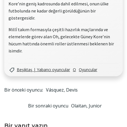
Kore’nin geniş kadrosunda dahil edilmesi, onun ülke
futbolunda ne kadar değerli görüldüğünün bir
göstergesidir.
Millî takım formasıyla çeşitli hazırlık maçlarında ve
elemelerde görev alan Oh, gelecekte Güney Kore’nin
hücum hattında önemli roller üstlenmesi beklenen bir
isimdir.
Beşiktaş | Yabancı oyuncular
O
Oyuncular
Yazı
Bir önceki oyuncu:
Vásquez, Devis
gezinmesi
Yazı
Bir sonraki oyuncu
Olaitan, Junior
gezinmesi
Bir yanıt yazın