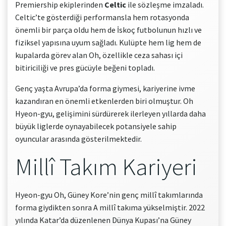
Premiership ekiplerinden
Celtic
ile sözleşme imzaladı.
Celtic’te gösterdiği performansla hem rotasyonda
önemli bir parça oldu hem de İskoç futbolunun hızlı ve
fiziksel yapısına uyum sağladı. Kulüpte hem lig hem de
kupalarda görev alan Oh, özellikle ceza sahası içi
bitiriciliği ve pres gücüyle beğeni topladı.
Genç yaşta Avrupa’da forma giymesi, kariyerine ivme
kazandıran en önemli etkenlerden biri olmuştur. Oh
Hyeon-gyu, gelişimini sürdürerek ilerleyen yıllarda daha
büyük liglerde oynayabilecek potansiyele sahip
oyuncular arasında gösterilmektedir.
Millî Takım Kariyeri
Hyeon-gyu Oh, Güney Kore’nin genç millî takımlarında
forma giydikten sonra A millî takıma yükselmiştir. 2022
yılında Katar’da düzenlenen Dünya Kupası’na Güney