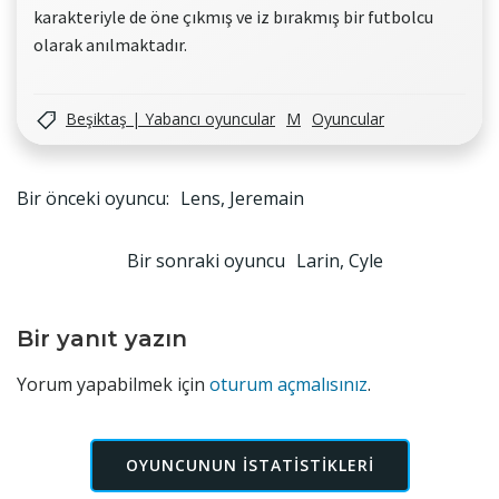
karakteriyle de öne çıkmış ve iz bırakmış bir futbolcu
olarak anılmaktadır.
Beşiktaş | Yabancı oyuncular
M
Oyuncular
Yazı
Bir önceki oyuncu:
Lens, Jeremain
gezinmesi
Yazı
Bir sonraki oyuncu
Larin, Cyle
gezinmesi
Bir yanıt yazın
Yorum yapabilmek için
oturum açmalısınız
.
OYUNCUNUN ISTATISTIKLERI