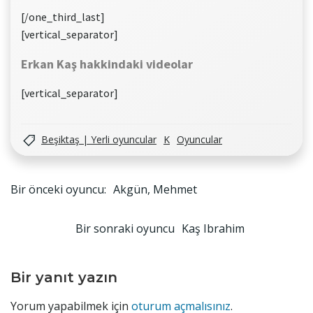
[/one_third_last]
[vertical_separator]
Erkan Kaş hakkindaki videolar
[vertical_separator]
Beşiktaş | Yerli oyuncular
K
Oyuncular
Yazı
Bir önceki oyuncu:
Akgün, Mehmet
gezinmesi
Yazı
Bir sonraki oyuncu
Kaş Ibrahim
gezinmesi
Bir yanıt yazın
Yorum yapabilmek için
oturum açmalısınız
.