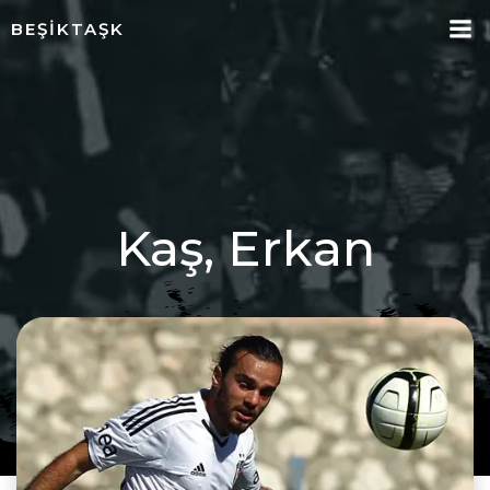
İçeriğe
BEŞIKTAŞK
geç
Kaş, Erkan