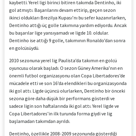
kaybetti. Yerel ligi birinci bitiren takımda Dentinho, iki
gol atmıştı. Başarılarını devam ettirip, geçen sezon
ikinci oldukları Brezilya Kupası’nı bu sefer kazanırlarken,
Dentinho attığı üç golle takımına yardım ediyordu. Ancak
bu başarılar lige yansıyamadı ve ligde 10. oldular.
Dentinho ise attığı 9 golle, takımının Ronaldo’dan sonra
en golcüsüydü.
2010 sezonuna yerel lig Paulista’da takımın en golcü
oyuncusu olarak başladı. O sezon Güney Amerika’nın en
önemli futbol organizasyonu olan Copa Libertadores’de
mücadele etti ve son 16’da elendikleri bu organizasyonda
iki gol attı. Ligde üçüncü olurlarken, Dentinho bir önceki
sezona göre daha düşük bir performans gösterdi ve
sadece ligin son haftalarında iki gol attı. Yerel ligde ve
Copa Libertadores’in ilk turunda forma giydi ve lig
başlamadan takımdan ayrıldı.
Dentinho, özellikle 2008-2009 sezonunda gösterdiği