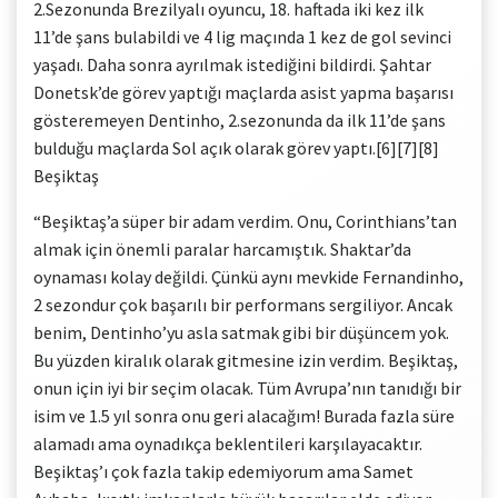
2.Sezonunda Brezilyalı oyuncu, 18. haftada iki kez ilk
11’de şans bulabildi ve 4 lig maçında 1 kez de gol sevinci
yaşadı. Daha sonra ayrılmak istediğini bildirdi. Şahtar
Donetsk’de görev yaptığı maçlarda asist yapma başarısı
gösteremeyen Dentinho, 2.sezonunda da ilk 11’de şans
bulduğu maçlarda Sol açık olarak görev yaptı.[6][7][8]
Beşiktaş
“Beşiktaş’a süper bir adam verdim. Onu, Corinthians’tan
almak için önemli paralar harcamıştık. Shaktar’da
oynaması kolay değildi. Çünkü aynı mevkide Fernandinho,
2 sezondur çok başarılı bir performans sergiliyor. Ancak
benim, Dentinho’yu asla satmak gibi bir düşüncem yok.
Bu yüzden kiralık olarak gitmesine izin verdim. Beşiktaş,
onun için iyi bir seçim olacak. Tüm Avrupa’nın tanıdığı bir
isim ve 1.5 yıl sonra onu geri alacağım! Burada fazla süre
alamadı ama oynadıkça beklentileri karşılayacaktır.
Beşiktaş’ı çok fazla takip edemiyorum ama Samet