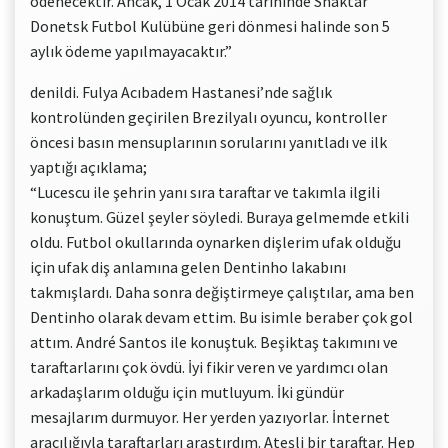
ödenecektir. Ancak, 1 Ocak 2014 tarihinde Shaktar
Donetsk Futbol Kulübüne geri dönmesi halinde son 5
aylık ödeme yapılmayacaktır.”
denildi. Fulya Acıbadem Hastanesi’nde sağlık
kontrolünden geçirilen Brezilyalı oyuncu, kontroller
öncesi basın mensuplarının sorularını yanıtladı ve ilk
yaptığı açıklama;
“Lucescu ile şehrin yanı sıra taraftar ve takımla ilgili
konuştum. Güzel şeyler söyledi. Buraya gelmemde etkili
oldu. Futbol okullarında oynarken dişlerim ufak olduğu
için ufak diş anlamına gelen Dentinho lakabını
takmışlardı. Daha sonra değiştirmeye çalıştılar, ama ben
Dentinho olarak devam ettim. Bu isimle beraber çok gol
attım. André Santos ile konuştuk. Beşiktaş takımını ve
taraftarlarını çok övdü. İyi fikir veren ve yardımcı olan
arkadaşlarım olduğu için mutluyum. İki gündür
mesajlarım durmuyor. Her yerden yazıyorlar. İnternet
aracılığıyla taraftarları araştırdım. Ateşli bir taraftar. Hep