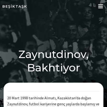
İçeriğe
BEŞIKTAŞK
geç
Zaynutdinov,
Bakhtiyor
20 Mart 1998 tarihinde Almatı, Kazakistan’da doğan
Zaynutdinov, futbol kariyerine genç yaşlarda başlamış ve