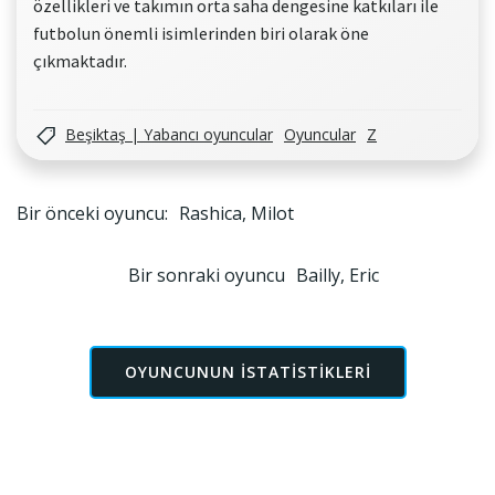
özellikleri ve takımın orta saha dengesine katkıları ile
futbolun önemli isimlerinden biri olarak öne
çıkmaktadır.
Beşiktaş | Yabancı oyuncular
Oyuncular
Z
Yazı
Bir önceki oyuncu:
Rashica, Milot
gezinmesi
Yazı
Bir sonraki oyuncu
Bailly, Eric
gezinmesi
OYUNCUNUN ISTATISTIKLERI